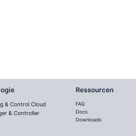
logie
Ressourcen
FAQ
g & Control Cloud
Docs
er & Controller
Downloads